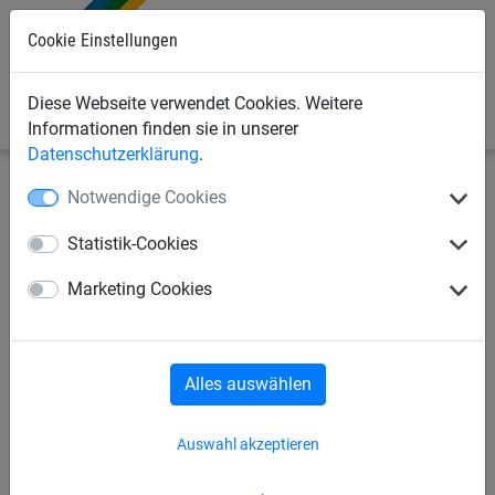
Cookie Einstellungen
0
Diese Webseite verwendet Cookies. Weitere
Informationen finden sie in unserer
Datenschutzerklärung
.
Notwendige Cookies
Industrienetze
Verschiedene luftdurchlässige Planen
Rollenware
Statistik-Cookies
Plane aus Polyethylen, ca. 75
Marketing Cookies
g/m²
Alles auswählen
Auswahl akzeptieren