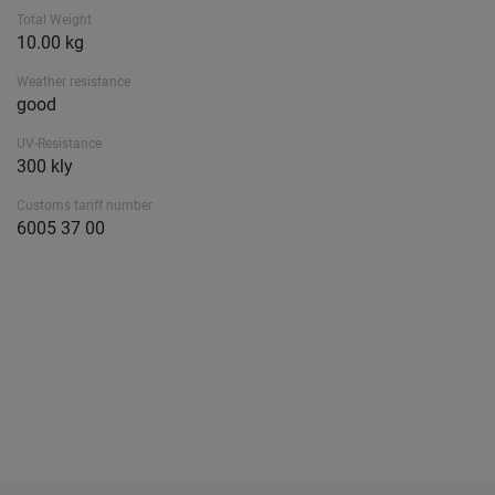
Total Weight
10.00 kg
Weather resistance
good
UV-Resistance
300 kly
Customs tariff number
6005 37 00