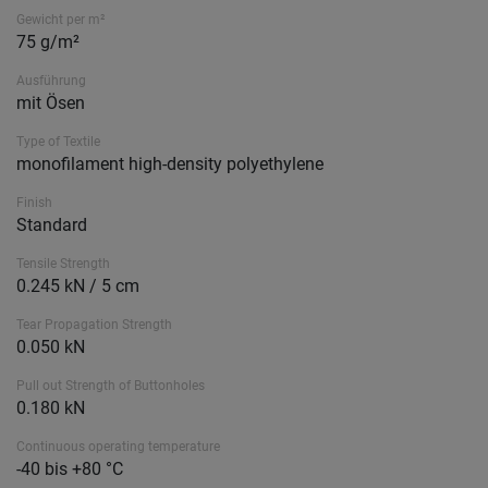
Gewicht per m²
75 g/m²
Ausführung
mit Ösen
Type of Textile
monofilament high-density polyethylene
Finish
Standard
Tensile Strength
0.245 kN / 5 cm
Tear Propagation Strength
0.050 kN
Pull out Strength of Buttonholes
0.180 kN
Continuous operating temperature
-40 bis +80 °C