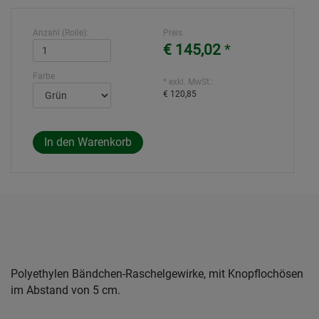
Anzahl (Rolle):
Preis
€ 145,02
*
Farbe
* exkl. MwSt.:
€ 120,85
Polyethylen Bändchen-Raschelgewirke, mit Knopflochösen
im Abstand von 5 cm.