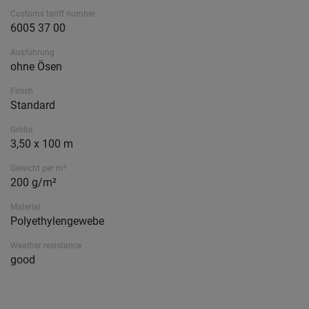
Customs tariff number
6005 37 00
Ausführung
ohne Ösen
Finish
Standard
Größe
3,50 x 100 m
Gewicht per m²
200 g/m²
Material
Polyethylengewebe
Weather resistance
good