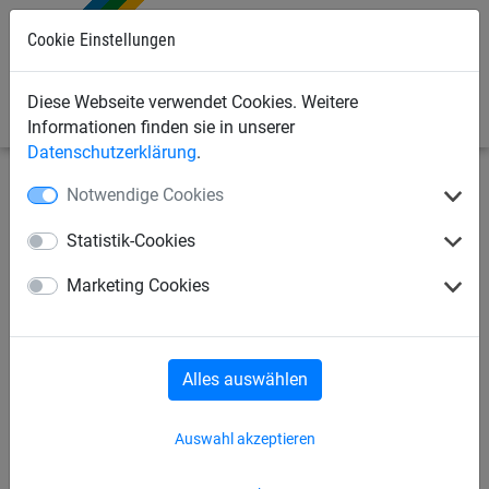
Cookie Einstellungen
0
Diese Webseite verwendet Cookies. Weitere
Informationen finden sie in unserer
Datenschutzerklärung
.
Notwendige Cookies
Industrienetze
Verschiedene luftdurchlässige Planen
Rollenware
Statistik-Cookies
Plane aus Polyethylen, ca. 200
Marketing Cookies
g/m²
Alles auswählen
Auswahl akzeptieren