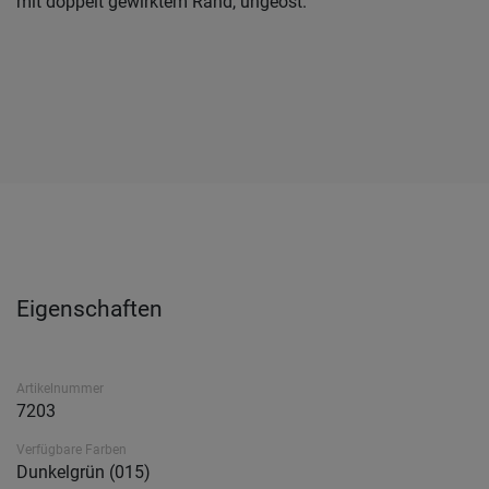
mit doppelt gewirktem Rand, ungeöst.
Eigenschaften
Artikelnummer
7203
Verfügbare Farben
Dunkelgrün (015)