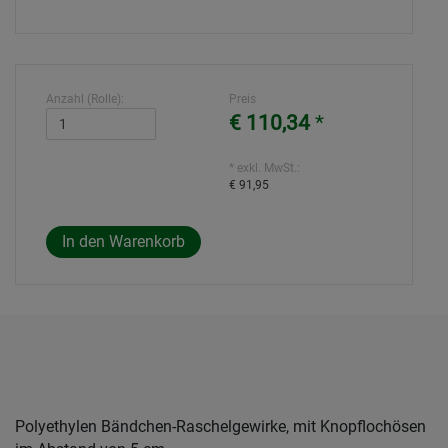
Anzahl (Rolle):
Preis
€ 110,34
*
* exkl. MwSt.:
€ 91,95
Polyethylen Bändchen-Raschelgewirke, mit Knopflochösen