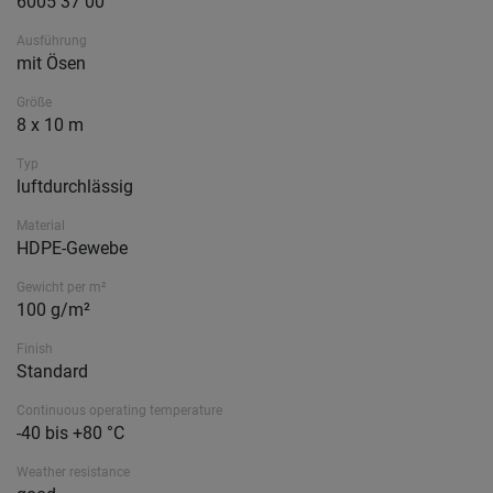
6005 37 00
Ausführung
mit Ösen
Größe
8 x 10 m
Typ
luftdurchlässig
Material
HDPE-Gewebe
Gewicht per m²
100 g/m²
Finish
Standard
Continuous operating temperature
-40 bis +80 °C
Weather resistance