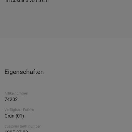
im Abstand von 5 cm
Eigenschaften
Artikelnummer
74202
Verfügbare Farben
Grün (01)
Customs tariff number