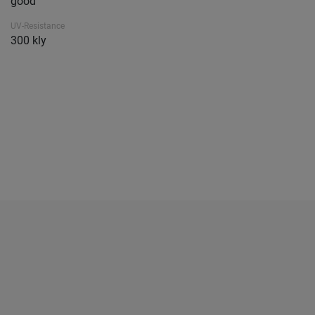
good
UV-Resistance
300 kly