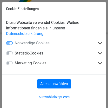
Cookie Einstellungen
0
Diese Webseite verwendet Cookies. Weitere
Informationen finden sie in unserer
Datenschutzerklärung
.
Notwendige Cookies
Industrienetze
Verschiedene luftdurchlässige Planen
Rollenware
Statistik-Cookies
Plane aus Polyethylen, ca. 100
Marketing Cookies
g/m²
Alles auswählen
Auswahl akzeptieren