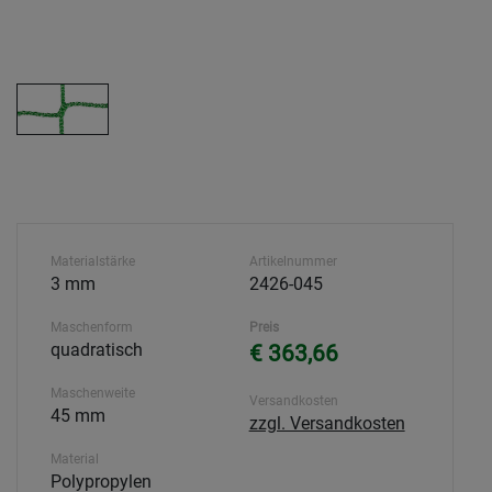
Materialstärke
Artikelnummer
3 mm
2426-045
Maschenform
Preis
quadratisch
€ 363,66
Maschenweite
Versandkosten
45 mm
zzgl. Versandkosten
Material
Polypropylen