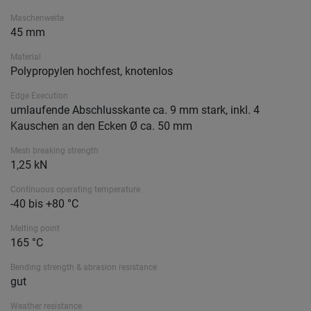
Maschenweite
45 mm
Material
Polypropylen hochfest, knotenlos
Edge Execution
umlaufende Abschlusskante ca. 9 mm stark, inkl. 4
Kauschen an den Ecken Ø ca. 50 mm
Mesh breaking strength
1,25 kN
Continuous operating temperature
-40 bis +80 °C
Melting point
165 °C
Bending strength & abrasion resistance
gut
Weather resistance