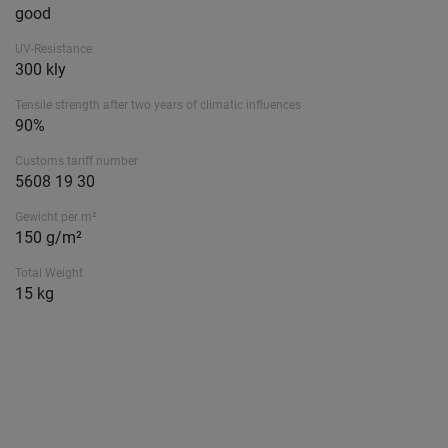
good
UV-Resistance
300 kly
Tensile strength after two years of climatic influences
90%
Customs tariff number
5608 19 30
Gewicht per m²
150 g/m²
Total Weight
15 kg