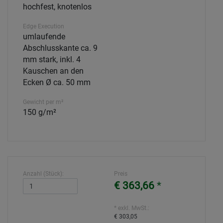
hochfest, knotenlos
Edge Execution
umlaufende
Abschlusskante ca. 9
mm stark, inkl. 4
Kauschen an den
Ecken Ø ca. 50 mm
Gewicht per m²
150 g/m²
Anzahl (Stück):
Preis
€ 363,66
*
* exkl. MwSt.:
€ 303,05