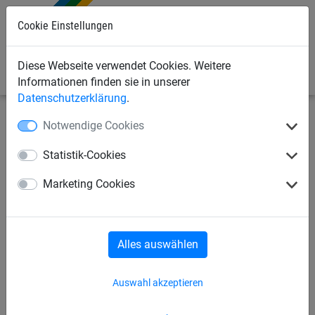
Cookie Einstellungen
0
Diese Webseite verwendet Cookies. Weitere
Informationen finden sie in unserer
Datenschutzerklärung
.
Notwendige Cookies
Industrienetze
Papierfangnetze
Netze
Statistik-Cookies
Papierfangnetz aus PP, ca. 3
Marketing Cookies
mm stark, Maschenweite 45
mm
Alles auswählen
Auswahl akzeptieren