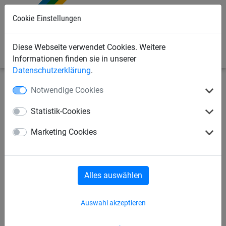
Cookie Einstellungen
0
Diese Webseite verwendet Cookies. Weitere
Informationen finden sie in unserer
Datenschutzerklärung
.
Notwendige Cookies
Industrienetze
Papierfangnetze
Netze
Statistik-Cookies
Papierfangnetz aus PP , ca.
Marketing Cookies
2,3 mm stark, Maschenweite
20 mm
Alles auswählen
Auswahl akzeptieren