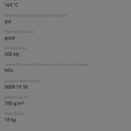
165 °C
Bending strength & abrasion resistance
gut
Weather resistance
good
UV-Resistance
300 kly
Tensile strength after two years of climatic influences
90%
Customs tariff number
5608 19 30
Gewicht per m²
180 g/m²
Total Weight
18 kg