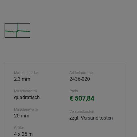
Materialstärke
Artikelnummer
2,3 mm
2436-020
Maschenform
Preis
quadratisch
€ 507,84
Maschenweite
Versandkosten
20 mm
zzgl. Versandkosten
Größe
4 x 25 m