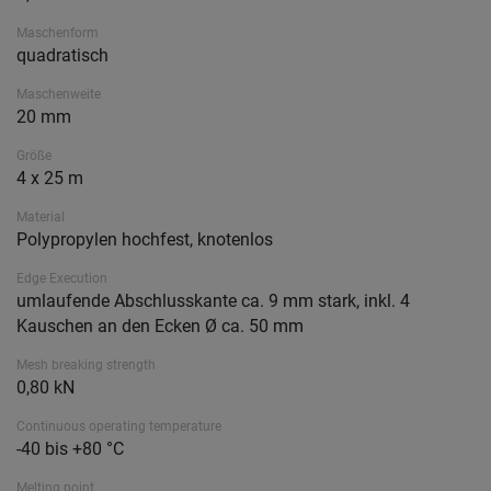
Maschenform
quadratisch
Maschenweite
20 mm
Größe
4 x 25 m
Material
Polypropylen hochfest, knotenlos
Edge Execution
umlaufende Abschlusskante ca. 9 mm stark, inkl. 4
Kauschen an den Ecken Ø ca. 50 mm
Mesh breaking strength
0,80 kN
Continuous operating temperature
-40 bis +80 °C
Melting point