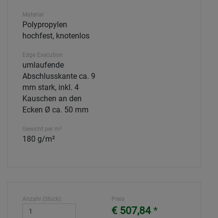
Material
Polypropylen
hochfest, knotenlos
Edge Execution
umlaufende
Abschlusskante ca. 9
mm stark, inkl. 4
Kauschen an den
Ecken Ø ca. 50 mm
Gewicht per m²
180 g/m²
Anzahl (Stück):
Preis
€ 507,84
*