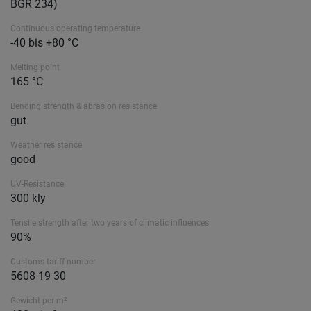
BGR 234)
Continuous operating temperature
-40 bis +80 °C
Melting point
165 °C
Bending strength & abrasion resistance
gut
Weather resistance
good
UV-Resistance
300 kly
Tensile strength after two years of climatic influences
90%
Customs tariff number
5608 19 30
Gewicht per m²