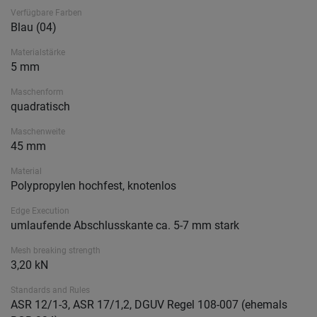
Verfügbare Farben
Blau (04)
Materialstärke
5 mm
Maschenform
quadratisch
Maschenweite
45 mm
Material
Polypropylen hochfest, knotenlos
Edge Execution
umlaufende Abschlusskante ca. 5-7 mm stark
Mesh breaking strength
3,20 kN
Standards and Rules
ASR 12/1-3, ASR 17/1,2, DGUV Regel 108-007 (ehemals