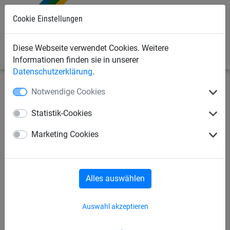
Cookie Einstellungen
0
Diese Webseite verwendet Cookies. Weitere
Informationen finden sie in unserer
Datenschutzerklärung
.
Notwendige Cookies
Industrienetze
Palettenregal-Sicherheitsnetze
Netze
für Palettenregale
Statistik-Cookies
Palettenregal-Sicherheitsnetz
Marketing Cookies
aus PP, ca. 5 mm stark,
Maschenweite 45 mm
Alles auswählen
Auswahl akzeptieren