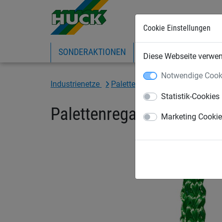
Cookie Einstellungen
SONDERAKTIONEN
EXPRESS-SHOP
IN
Diese Webseite verwend
Notwendige Cook
Industrienetze
Palettenregal-Sicherheitsnetze
Statistik-Cookies
Palettenregal-Sicherheit
Marketing Cooki