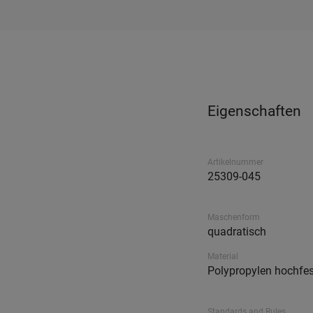
Eigenschaften
Artikelnummer
25309-045
Maschenform
quadratisch
Material
Polypropylen hochfes
Standards and Rules