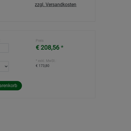
zzgl. Versandkosten
:
Preis
€ 208,56
*
* exkl. MwSt.:
€ 173,80