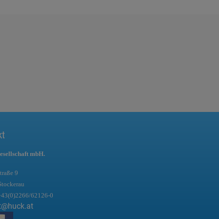
kt
esellschaft mbH.
traße 9
Stockerau
+43(0)2266/62126-0
t@huck.at