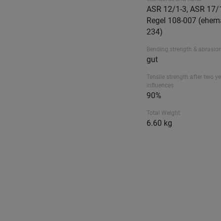
ASR 12/1-3, ASR 17/
Regel 108-007 (ehem
234)
Bending strength & abrasion
gut
Tensile strength after two ye
influences
90%
Total Weight
6.60 kg