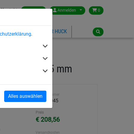
Kontakt
Austria
Anmelden
0
ILSPIELGERÄTE
ÜBER HUCK
chutzerklärung
.
aschenweite 45 mm
Artikelnummer
Alles auswählen
25309-045
Preis
€ 208,56
²
Versandkosten