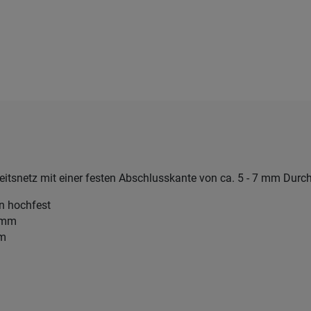
heitsnetz mit einer festen Abschlusskante von ca. 5 - 7 mm Durc
en hochfest
3 mm
mm