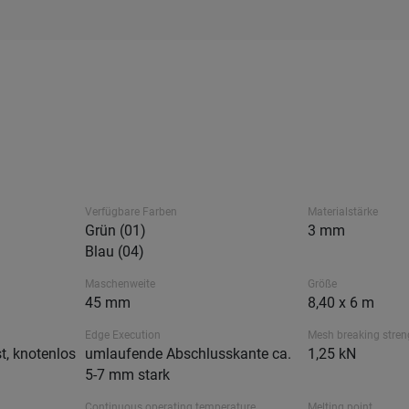
Verfügbare Farben
Materialstärke
Grün (01)
3 mm
Blau (04)
Maschenweite
Größe
45 mm
8,40 x 6 m
Edge Execution
Mesh breaking stren
t, knotenlos
umlaufende Abschlusskante ca.
1,25 kN
5-7 mm stark
Continuous operating temperature
Melting point