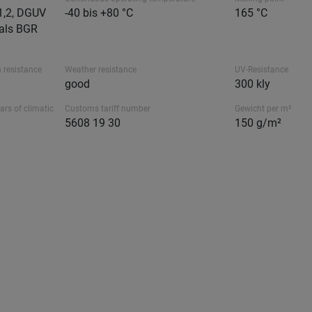
1,2, DGUV
-40 bis +80 °C
165 °C
als BGR
 resistance
Weather resistance
UV-Resistance
good
300 kly
ars of climatic
Customs tariff number
Gewicht per m²
5608 19 30
150 g/m²