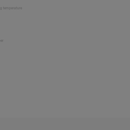
ng temperature
ber