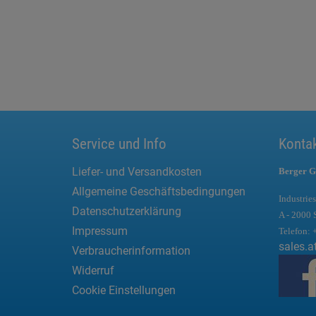
Service und Info
Konta
Liefer- und Versandkosten
Berger G
Allgemeine Geschäftsbedingungen
Industries
Datenschutzerklärung
A - 2000 
Impressum
Telefon:
sales.a
Verbraucherinformation
Widerruf
Cookie Einstellungen