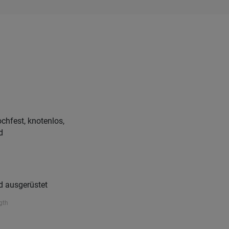
chfest, knotenlos,
d
ausgerüstet
gth