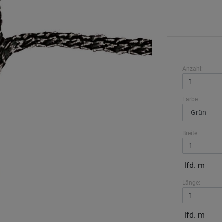
Anzahl:
Farbe
Breite:
lfd. m
Länge:
lfd. m