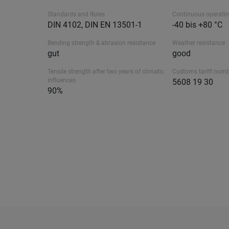
Standards and Rules
Continuous operati
DIN 4102, DIN EN 13501-1
-40 bis +80 °C
Bending strength & abrasion resistance
Weather resistance
gut
good
Tensile strength after two years of climatic
Customs tariff num
influences
5608 19 30
90%