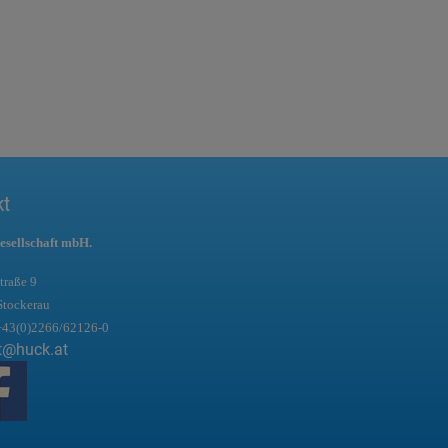
kt
esellschaft mbH.
traße 9
Stockerau
+43(0)2266/62126-0
t@huck.at