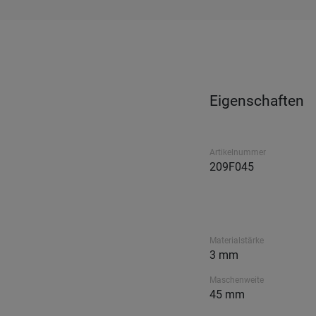
Eigenschaften
Artikelnummer
209F045
Materialstärke
3 mm
Maschenweite
45 mm