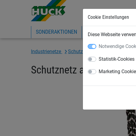
Cookie Einstellungen
SONDERAKTIONEN
EXPRESS-SHOP
IN
Diese Webseite verwend
Notwendige Cook
Industrienetze
Schutz- und Stoppnetze
Netz
Statistik-Cookies
Schutznetz aus PP, ca. 
Marketing Cooki