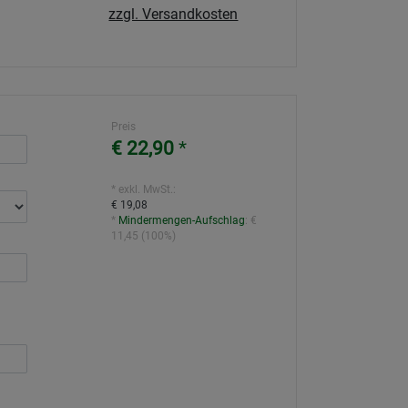
zzgl. Versandkosten
Preis
€ 22,90
*
* exkl. MwSt.:
€ 19,08
*
Mindermengen-Aufschlag
:
€
11,45
(
100%
)