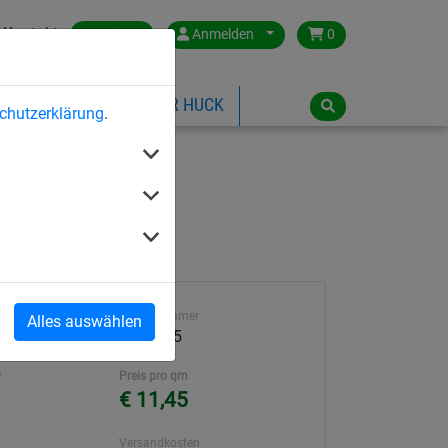
Kontakt
Austria
Anmelden
0
ILSPIELGERÄTE
ÜBER HUCK
chutzerklärung
.
Artikelnummer
Alles auswählen
209F045
²
Preis pro qm
€ 11,45
Versandkosten