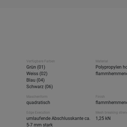
Verfügbare Farben
Material
Grün (01)
Polypropylen ho
Weiss (02)
flammhemmen
Blau (04)
Schwarz (06)
Maschenform
Finish
quadratisch
flammhemmend 
Edge Execution
Mesh breaking stren
umlaufende Abschlusskante ca.
1,25 kN
5-7 mm stark