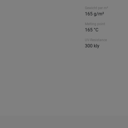
Gewicht per m²
165 g/m²
Melting point
165 °C
UV-Resistance
300 kly