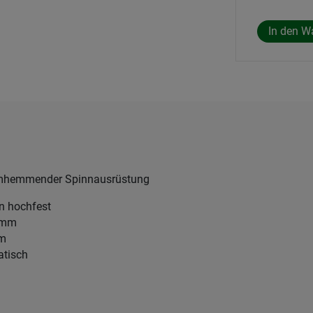
mmhemmender Spinnausrüstung
en hochfest
3 mm
mm
atisch