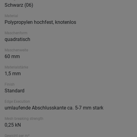
Schwarz (06)
Material
Polypropylen hochfest, knotenlos
Maschenform
quadratisch
Maschenweite
60 mm
Materialstärke
1,5 mm
Finish
Standard
Edge Execution
umlaufende Abschlusskante ca. 5-7 mm stark
Mesh breaking strength
0,25 kN
Gewicht per m²