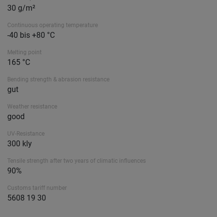
30 g/m²
Continuous operating temperature
-40 bis +80 °C
Melting point
165 °C
Bending strength & abrasion resistance
gut
Weather resistance
good
UV-Resistance
300 kly
Tensile strength after two years of climatic influences
90%
Customs tariff number
5608 19 30