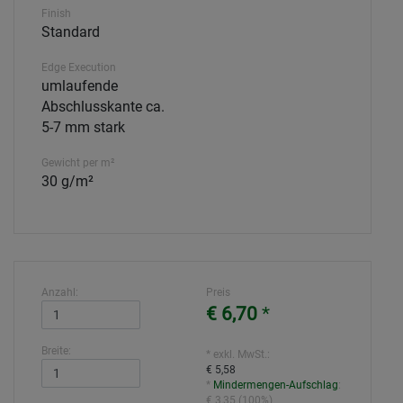
Finish
Standard
Edge Execution
umlaufende
Abschlusskante ca.
5-7 mm stark
Gewicht per m²
30 g/m²
Anzahl:
Preis
€ 6,70
*
Breite:
* exkl. MwSt.:
€ 5,58
*
Mindermengen-Aufschlag
:
€ 3,35
(
100%
)