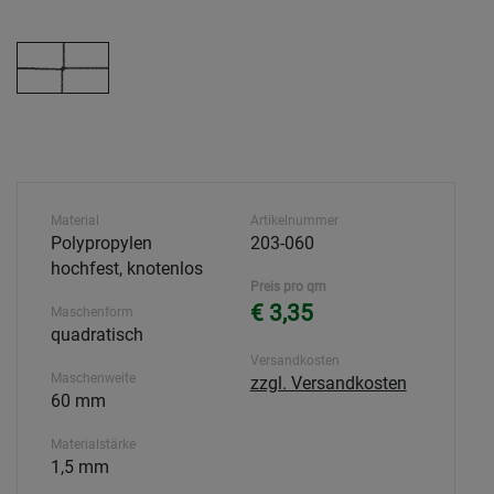
Material
Artikelnummer
Polypropylen
203-060
hochfest, knotenlos
Preis pro qm
€ 3,35
Maschenform
quadratisch
Versandkosten
Maschenweite
zzgl. Versandkosten
60 mm
Materialstärke
1,5 mm