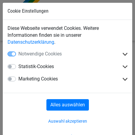
Cookie Einstellungen
0
Diese Webseite verwendet Cookies. Weitere
Informationen finden sie in unserer
Datenschutzerklärung
.
Notwendige Cookies
Industrienetze
Schutz- und Stoppnetze
Netze per m²
Statistik-Cookies
Netz aus PP, ca. 1,5 mm stark,
Marketing Cookies
Maschenweite 60 mm
Alles auswählen
Auswahl akzeptieren