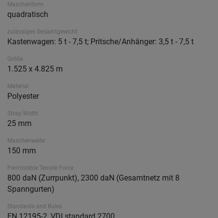
Maschenform
quadratisch
zulässiges Gesamtgewicht
Kastenwagen: 5 t - 7,5 t; Pritsche/Anhänger: 3,5 t - 7,5 t
Größe
1.525 x 4.825 m
Material
Polyester
Strap Width
25 mm
Maschenweite
150 mm
Permissible Tensile Force
800 daN (Zurrpunkt), 2300 daN (Gesamtnetz mit 8
Spanngurten)
Standards and Rules
EN 12195-2, VDI standard 2700