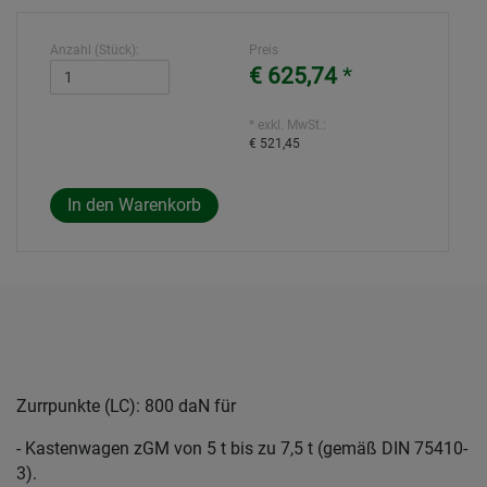
Anzahl (Stück):
Preis
€ 625,74
*
* exkl. MwSt.:
€ 521,45
Zurrpunkte (LC): 800 daN für
- Kastenwagen zGM von 5 t bis zu 7,5 t (gemäß DIN 75410-
3).