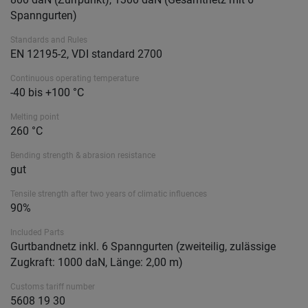
Spanngurten)
Standards and Rules
EN 12195-2, VDI standard 2700
Continuous operating temperature
-40 bis +100 °C
Melting point
260 °C
Bending strength & abrasion resistance
gut
Tensile strength after two years of climatic influences
90%
Included Parts
Gurtbandnetz inkl. 6 Spanngurten (zweiteilig, zulässige
Zugkraft: 1000 daN, Länge: 2,00 m)
Customs tariff number
5608 19 30