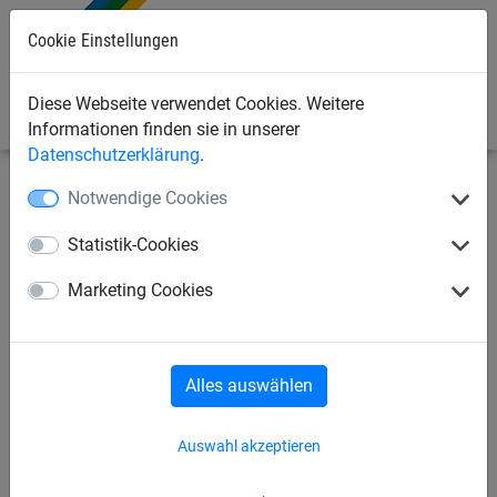
Cookie Einstellungen
0
Diese Webseite verwendet Cookies. Weitere
Informationen finden sie in unserer
Datenschutzerklärung
.
Notwendige Cookies
Industrienetze
Gurtbandnetze
für
Kastenwagen/Pritsche/Anhänger
Statistik-Cookies
Gurtbandnetz, Größe: 1525 x
Marketing Cookies
3025 mm
Alles auswählen
Auswahl akzeptieren