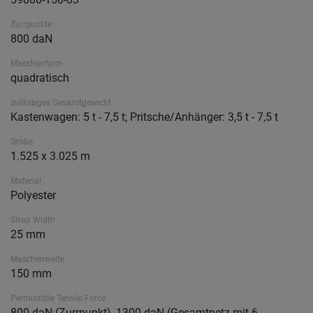
Zurrpunkte
800 daN
Maschenform
quadratisch
zulässiges Gesamtgewicht
Kastenwagen: 5 t - 7,5 t; Pritsche/Anhänger: 3,5 t - 7,5 t
Größe
1.525 x 3.025 m
Material
Polyester
Strap Width
25 mm
Maschenweite
150 mm
Permissible Tensile Force
800 daN (Zurrpunkt), 1300 daN (Gesamtnetz mit 6