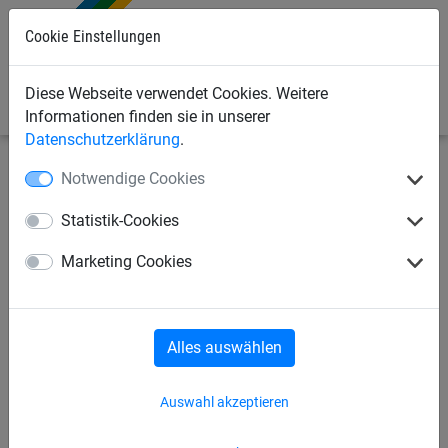
Cookie Einstellungen
0
Diese Webseite verwendet Cookies. Weitere
Informationen finden sie in unserer
Datenschutzerklärung
.
Notwendige Cookies
Industrienetze
Gurtbandnetze
für
Kastenwagen/Pritsche/Anhänger
Statistik-Cookies
Gurtbandnetz, Größe: 1525 x
Marketing Cookies
3025 mm + 8 Gurtbänder
Alles auswählen
Auswahl akzeptieren