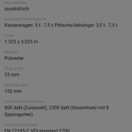
Maschenform
quadratisch
zulässiges Gesamtgewicht
Kastenwagen: 5 t - 7,5 t; Pritsche/Anhänger: 3,5 t - 7,5 t
Größe
1.525 x 3.025 m
Material
Polyester
Strap Width
25 mm
Maschenweite
150 mm
Permissible Tensile Force
800 daN (Zurrpunkt), 2300 daN (Gesamtnetz mit 8
Spanngurten)
Standards and Rules
EN 12195-2, VDI standard 2700