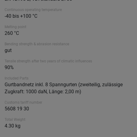
Continuous operating temperature
-40 bis +100 °C
Melting point
260 °C
Bending strength & abrasion resistance
gut
Tensile strength after two years of climatic influences
90%
Included Parts
Gurtbandnetz inkl. 8 Spanngurten (zweiteilig, zulässige
Zugkraft: 1000 daN, Länge: 2,00 m)
Customs tariff number
5608 19 30
Total Weight
4.30 kg