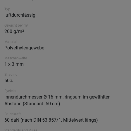
Typ
luftdurchlässig
Gewicht per m²
200 g/m²
Material
Polyethylengewebe
Maschenweite
1 x 3 mm
Shading
50%
Eyelets
Innendurchmesser Ø 16 mm, ringsum im gewählten
Abstand (Standard: 50 cm)
Bruchkraft
60 daN (nach DIN 53 857/1, Mittelwert längs)
Standards and Rules