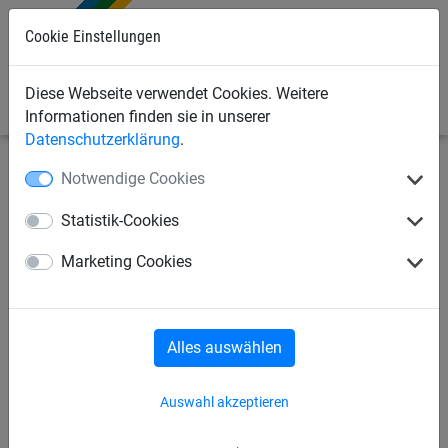
Cookie Einstellungen
0
Diese Webseite verwendet Cookies. Weitere
Informationen finden sie in unserer
Datenschutzerklärung
.
Notwendige Cookies
Industrienetze
Abdecknetze und -planen
Abdeckplanen
Statistik-Cookies
Abdeckplane, PE, 200 g/m²
Marketing Cookies
Alles auswählen
Auswahl akzeptieren