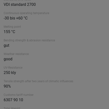
VDI standard 2700
Continuous operating temperature
-30 bis +60 °C
Melting point
155 °C
Bending strength & abrasion resistance
gut
Weather resistance
good
UV-Resistance
250 kly
Tensile strength after two years of climatic influences
90%
Customs tariff number
6307 90 10
Total Weight