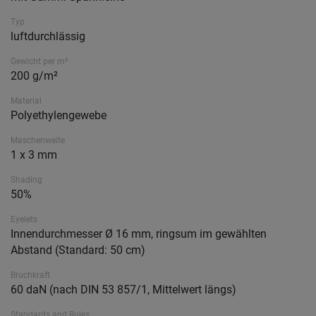
Typ
luftdurchlässig
Gewicht per m²
200 g/m²
Material
Polyethylengewebe
Maschenweite
1 x 3 mm
Shading
50%
Eyelets
Innendurchmesser Ø 16 mm, ringsum im gewählten
Abstand (Standard: 50 cm)
Bruchkraft
60 daN (nach DIN 53 857/1, Mittelwert längs)
Standards and Rules