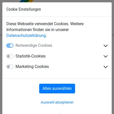
Cookie Einstellungen
0
Diese Webseite verwendet Cookies. Weitere
Informationen finden sie in unserer
Datenschutzerklärung
.
Notwendige Cookies
Industrienetze
Abdecknetze und -planen
Abdeckplanen
Statistik-Cookies
Abdeckplane, PE, 200 g/m²
Marketing Cookies
Alles auswählen
Auswahl akzeptieren