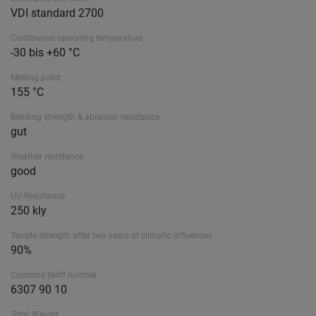
VDI standard 2700
Continuous operating temperature
-30 bis +60 °C
Melting point
155 °C
Bending strength & abrasion resistance
gut
Weather resistance
good
UV-Resistance
250 kly
Tensile strength after two years of climatic influences
90%
Customs tariff number
6307 90 10
Total Weight