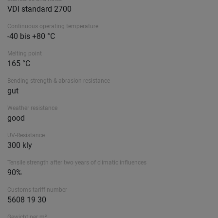
VDI standard 2700
Continuous operating temperature
-40 bis +80 °C
Melting point
165 °C
Bending strength & abrasion resistance
gut
Weather resistance
good
UV-Resistance
300 kly
Tensile strength after two years of climatic influences
90%
Customs tariff number
5608 19 30
Gewicht per m²