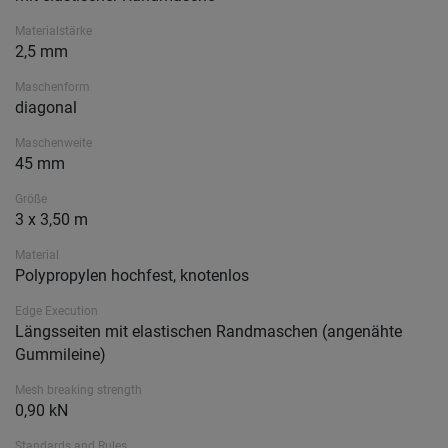
Materialstärke
2,5 mm
Maschenform
diagonal
Maschenweite
45 mm
Größe
3 x 3,50 m
Material
Polypropylen hochfest, knotenlos
Edge Execution
Längsseiten mit elastischen Randmaschen (angenähte
Gummileine)
Mesh breaking strength
0,90 kN
Standards and Rules