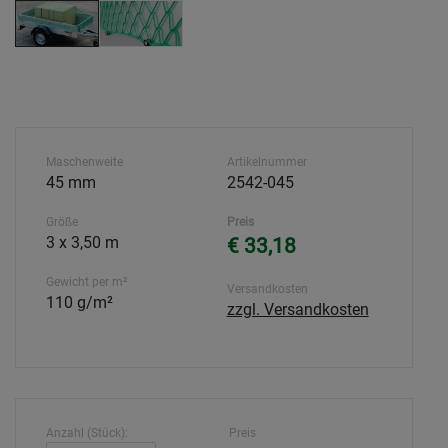
Maschenweite
Artikelnummer
45 mm
2542-045
Größe
Preis
3 x 3,50 m
€ 33,18
Gewicht per m²
Versandkosten
110 g/m²
zzgl. Versandkosten
Anzahl (Stück):
Preis