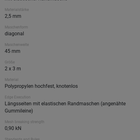
Materialstärke
2,5 mm
Maschenform
diagonal
Maschenweite
45 mm
Größe
2 x 3 m
Material
Polypropylen hochfest, knotenlos
Edge Execution
Längsseiten mit elastischen Randmaschen (angenähte
Gummileine)
Mesh breaking strength
0,90 kN
Standards and Rules