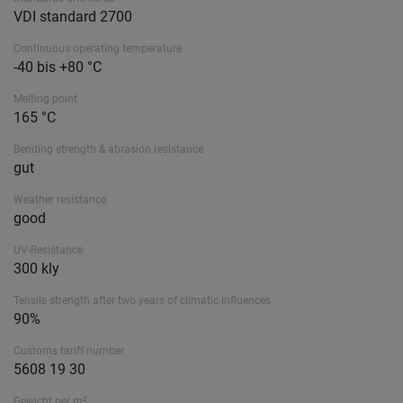
VDI standard 2700
Continuous operating temperature
-40 bis +80 °C
Melting point
165 °C
Bending strength & abrasion resistance
gut
Weather resistance
good
UV-Resistance
300 kly
Tensile strength after two years of climatic influences
90%
Customs tariff number
5608 19 30
Gewicht per m²