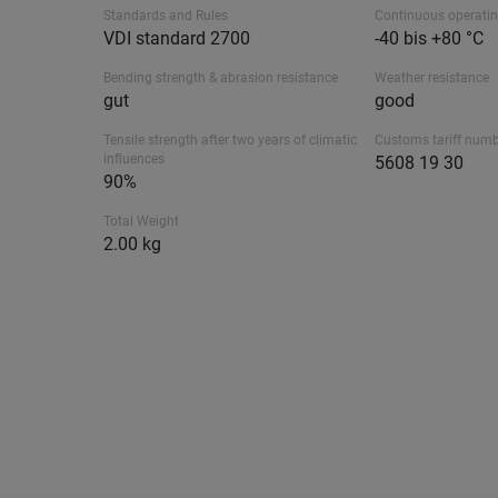
Standards and Rules
Continuous operati
VDI standard 2700
-40 bis +80 °C
Bending strength & abrasion resistance
Weather resistance
gut
good
Tensile strength after two years of climatic
Customs tariff num
influences
5608 19 30
90%
Total Weight
2.00 kg