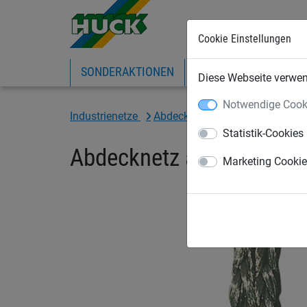
Cookie Einstellungen
SONDERAKTIONEN
EXPRESS-SHOP
IN
Diese Webseite verwend
Notwendige Cook
Industrienetze
Abdecknetze und -planen
Ab
Statistik-Cookies
Abdecknetz aus PP, ca.
Marketing Cooki