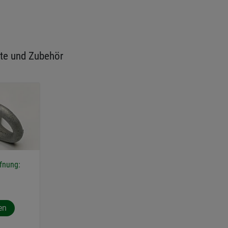
te und Zubehör
fnung:
en