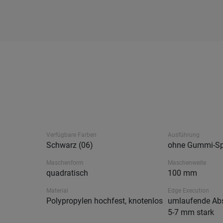
Verfügbare Farben
Ausführung
Schwarz (06)
ohne Gummi-Sp
Maschenform
Maschenweite
quadratisch
100 mm
Material
Edge Execution
Polypropylen hochfest, knotenlos
umlaufende Abs
5-7 mm stark