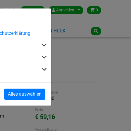
Kontakt
Austria
Anmelden
0
ILSPIELGERÄTE
ÜBER HUCK
chutzerklärung
.
mm (DEKRA)
Artikelnummer
Alles auswählen
2489-100
Preis
 m
€ 59,16
²
Versandkosten