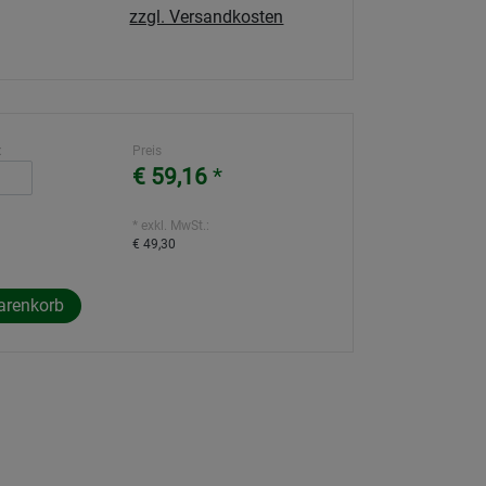
zzgl. Versandkosten
:
Preis
€ 59,16
*
* exkl. MwSt.:
€ 49,30