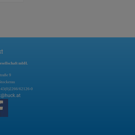
kt
esellschaft mbH.
traße 9
Stockerau
+43(0)2266/62126-0
t@huck.at