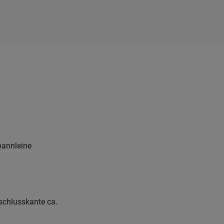
annleine
chlusskante ca.