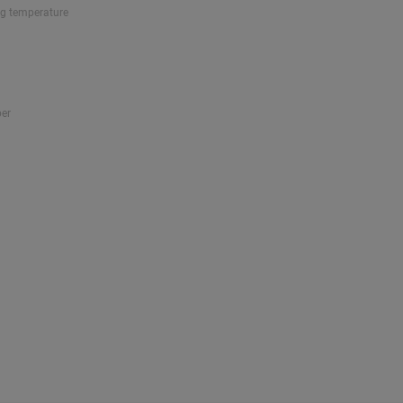
ng temperature
ber