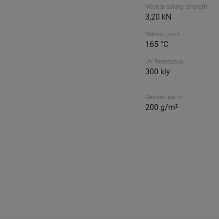
Mesh breaking strength
3,20 kN
Melting point
165 °C
UV-Resistance
300 kly
Gewicht per m²
200 g/m²