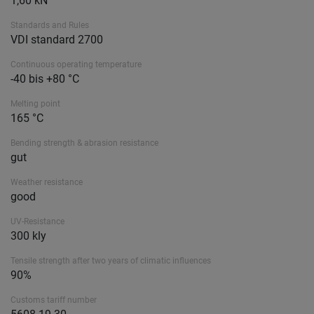
1,60 kN
Standards and Rules
VDI standard 2700
Continuous operating temperature
-40 bis +80 °C
Melting point
165 °C
Bending strength & abrasion resistance
gut
Weather resistance
good
UV-Resistance
300 kly
Tensile strength after two years of climatic influences
90%
Customs tariff number