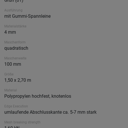
Grün (01)
Ausführung
mit Gummi-Spannleine
Materialstärke
4 mm
Maschenform
quadratisch
Maschenweite
100 mm
Größe
1,50 x 2,70 m
Material
Polypropylen hochfest, knotenlos
Edge Execution
umlaufende Abschlusskante ca. 5-7 mm stark
Mesh breaking strength