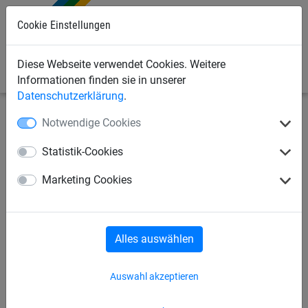
Cookie Einstellungen
0
Diese Webseite verwendet Cookies. Weitere
Informationen finden sie in unserer
Datenschutzerklärung
.
Notwendige Cookies
Industrienetze
Abdecknetze und -planen
Abdecknetze
Statistik-Cookies
Abdecknetz aus PP, ca. 4 mm
Marketing Cookies
stark, Maschenweite 100 mm
Alles auswählen
Auswahl akzeptieren