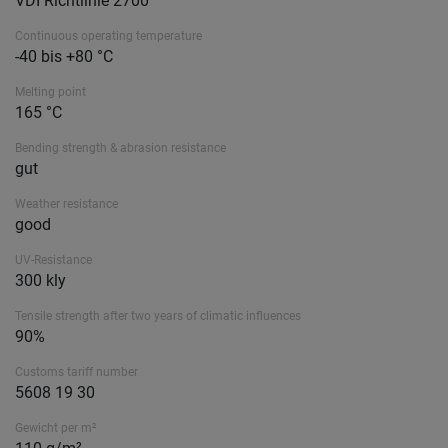
VDI Richtlinie 2700
Continuous operating temperature
-40 bis +80 °C
Melting point
165 °C
Bending strength & abrasion resistance
gut
Weather resistance
good
UV-Resistance
300 kly
Tensile strength after two years of climatic influences
90%
Customs tariff number
5608 19 30
Gewicht per m²