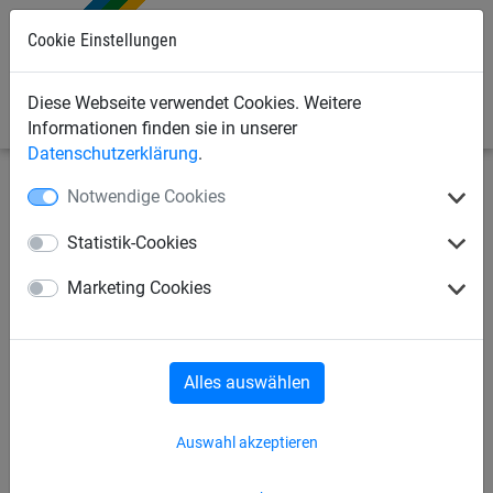
Cookie Einstellungen
0
Diese Webseite verwendet Cookies. Weitere
Informationen finden sie in unserer
Datenschutzerklärung
.
Notwendige Cookies
Industrienetze
Abdecknetze und -planen
Abdecknetze
Statistik-Cookies
Abdecknetz aus PP, ca. 4 mm
Marketing Cookies
stark, Maschenweite 100 mm
Alles auswählen
Auswahl akzeptieren