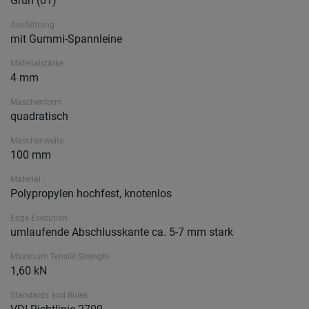
Grün (01)
Ausführung
mit Gummi-Spannleine
Materialstärke
4 mm
Maschenform
quadratisch
Maschenweite
100 mm
Material
Polypropylen hochfest, knotenlos
Edge Execution
umlaufende Abschlusskante ca. 5-7 mm stark
Maximum Tensile Strength
1,60 kN
Standards and Rules