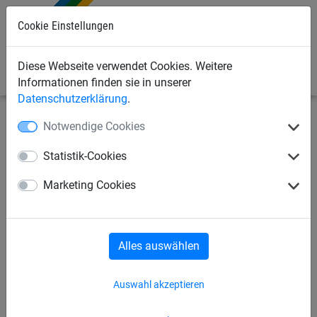
Cookie Einstellungen
0
Diese Webseite verwendet Cookies. Weitere
Informationen finden sie in unserer
Datenschutzerklärung
.
Notwendige Cookies
Industrienetze
Abdecknetze und -planen
Abdecknetze
Statistik-Cookies
Abdecknetz aus PP, ca. 4 mm
Marketing Cookies
stark, Maschenweite 100 mm
Alles auswählen
Auswahl akzeptieren