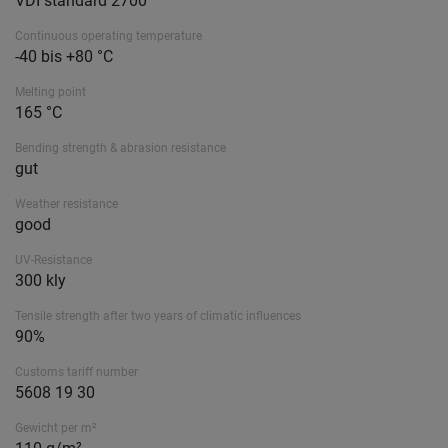
VDI standard 2700
Continuous operating temperature
-40 bis +80 °C
Melting point
165 °C
Bending strength & abrasion resistance
gut
Weather resistance
good
UV-Resistance
300 kly
Tensile strength after two years of climatic influences
90%
Customs tariff number
5608 19 30
Gewicht per m²