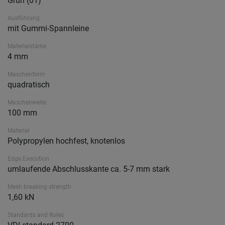
Grün (01)
Ausführung
mit Gummi-Spannleine
Materialstärke
4 mm
Maschenform
quadratisch
Maschenweite
100 mm
Material
Polypropylen hochfest, knotenlos
Edge Execution
umlaufende Abschlusskante ca. 5-7 mm stark
Mesh breaking strength
1,60 kN
Standards and Rules