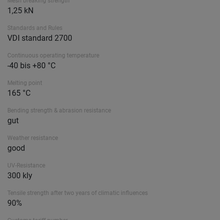
Mesh breaking strength
1,25 kN
Standards and Rules
VDI standard 2700
Continuous operating temperature
-40 bis +80 °C
Melting point
165 °C
Bending strength & abrasion resistance
gut
Weather resistance
good
UV-Resistance
300 kly
Tensile strength after two years of climatic influences
90%