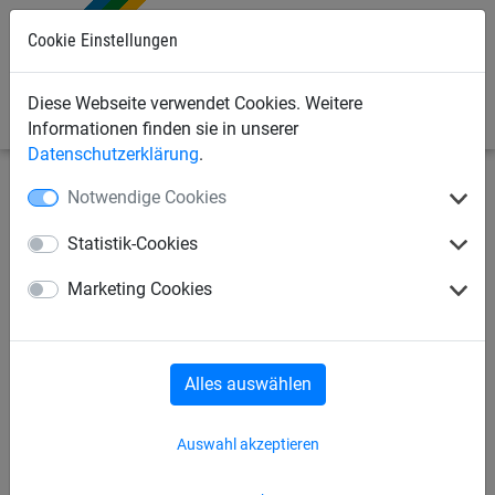
Cookie Einstellungen
0
Diese Webseite verwendet Cookies. Weitere
Informationen finden sie in unserer
Datenschutzerklärung
.
Notwendige Cookies
Industrienetze
Abdecknetze und -planen
Abdecknetze
Statistik-Cookies
Abdecknetz aus PP, ca. 3 mm
Marketing Cookies
stark, Maschenweite 45 mm
(DEKRA)
Alles auswählen
Auswahl akzeptieren