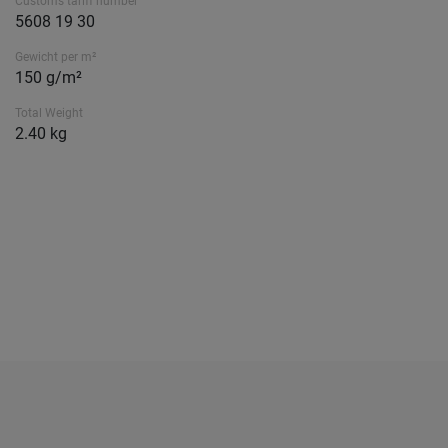
Customs tariff number
5608 19 30
Gewicht per m²
150 g/m²
Total Weight
2.40 kg