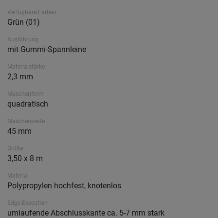
Verfügbare Farben
Grün (01)
Ausführung
mit Gummi-Spannleine
Materialstärke
2,3 mm
Maschenform
quadratisch
Maschenweite
45 mm
Größe
3,50 x 8 m
Material
Polypropylen hochfest, knotenlos
Edge Execution
umlaufende Abschlusskante ca. 5-7 mm stark