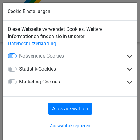
Cookie Einstellungen
0
Diese Webseite verwendet Cookies. Weitere
Informationen finden sie in unserer
Datenschutzerklärung
.
Notwendige Cookies
Industrienetze
Abdecknetze und -planen
Abdecknetze
Statistik-Cookies
Abdecknetz aus PP, ca. 2,3
Marketing Cookies
mm stark, Maschenweite 45
mm
Alles auswählen
Auswahl akzeptieren