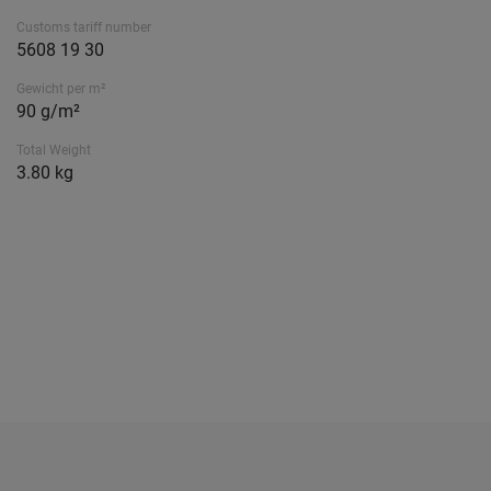
Customs tariff number
5608 19 30
Gewicht per m²
90 g/m²
Total Weight
3.80 kg