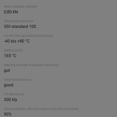
Mesh breaking strength
0,80 kN
Standards and Rules
VDI standard 100
Continuous operating temperature
-40 bis +80 °C
Melting point
165 °C
Bending strength & abrasion resistance
gut
Weather resistance
good
UV-Resistance
300 kly
Tensile strength after two years of climatic influences
90%