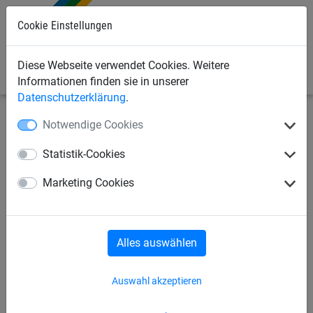
Cookie Einstellungen
0
Diese Webseite verwendet Cookies. Weitere
Informationen finden sie in unserer
Datenschutzerklärung
.
Notwendige Cookies
Industrienetze
Abdecknetze und -planen
Abdecknetze
Statistik-Cookies
Abdecknetz aus PP, ca. 2,3
Marketing Cookies
mm stark, Maschenweite 45
mm
Alles auswählen
Auswahl akzeptieren