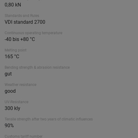
0,80 kN
Standards and Rules
VDI standard 2700
Continuous operating temperature
-40 bis +80 °C
Melting point
165 °C
Bending strength & abrasion resistance
gut
Weather resistance
good
UV-Resistance
300 kly
Tensile strength after two years of climatic influences
90%
Customs tariff number