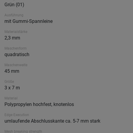
Grün (01)
Ausführung
mit Gummi-Spannleine
Materialstärke
2,3 mm
Maschenform
quadratisch
Maschenweite
45 mm
Größe
3 x 7 m
Material
Polypropylen hochfest, knotenlos
Edge Execution
umlaufende Abschlusskante ca. 5-7 mm stark
Mesh breaking strength