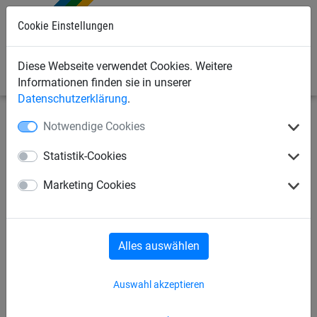
Cookie Einstellungen
0
Diese Webseite verwendet Cookies. Weitere
Informationen finden sie in unserer
Datenschutzerklärung
.
Notwendige Cookies
Sportnetze
Anti-Vandalismusnetze
Schutznetze
Statistik-Cookies
Fang- und Stoppnetz aus
Marketing Cookies
Clips-Netz, Maschenweite 100
mm
Alles auswählen
Auswahl akzeptieren