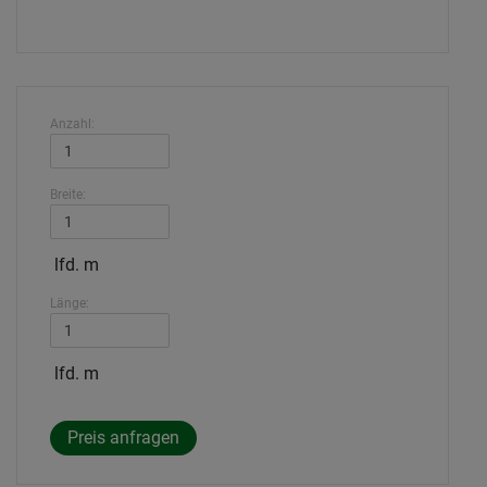
Anzahl:
Breite:
lfd. m
Länge:
lfd. m