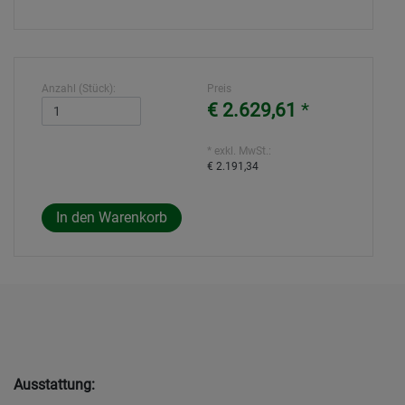
Anzahl (Stück):
Preis
€ 2.629,61
*
* exkl. MwSt.:
€ 2.191,34
Ausstattung: