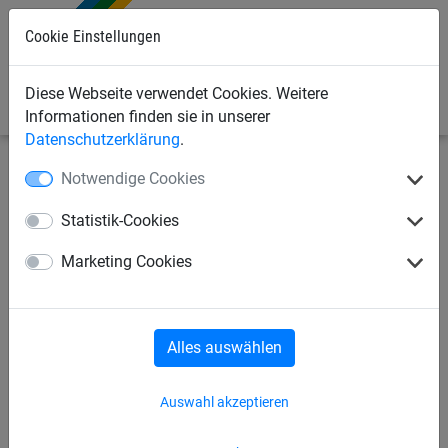
Cookie Einstellungen
0
Diese Webseite verwendet Cookies. Weitere
Informationen finden sie in unserer
Datenschutzerklärung
.
Notwendige Cookies
Seilspielgeräte
Fun-Parcours 2010
für Stahlpfosten
Statistik-Cookies
FUN-PARCOURS 2010
Marketing Cookies
"KLETTERSPIEL
ABENTEUERTUNNEL"
Alles auswählen
Auswahl akzeptieren