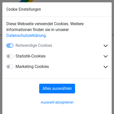
Cookie Einstellungen
0
Diese Webseite verwendet Cookies. Weitere
Informationen finden sie in unserer
Datenschutzerklärung
.
Notwendige Cookies
Seilspielgeräte
Kletternetze, Strickleitern + Taue
Turnringe
Statistik-Cookies
Römische Ringe, ohne Seile
Marketing Cookies
Alles auswählen
Auswahl akzeptieren