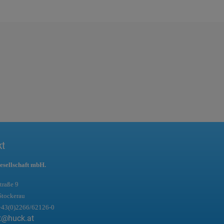
kt
esellschaft mbH.
traße 9
Stockerau
+43(0)2266/62126-0
t@huck.at