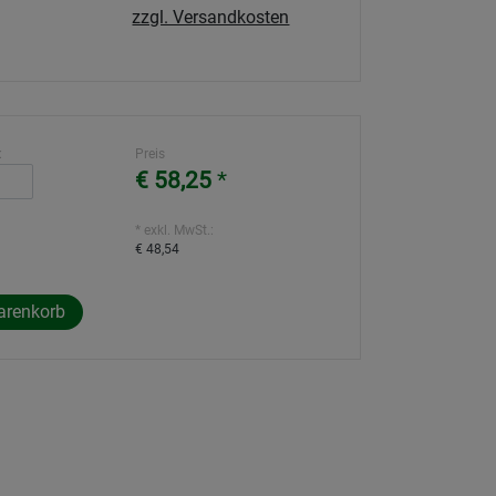
zzgl. Versandkosten
:
Preis
€ 58,25
*
* exkl. MwSt.:
€ 48,54