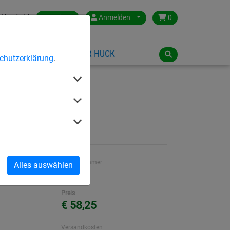
Kontakt
Austria
Anmelden
0
ILSPIELGERÄTE
ÜBER HUCK
chutzerklärung
.
enschrauben
Artikelnummer
Alles auswählen
404
Preis
€ 58,25
Versandkosten