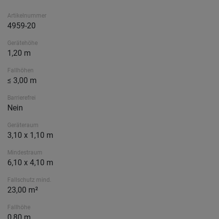
Artikelnummer
4959-20
Gerätehöhe
1,20 m
Fallhöhen
≤ 3,00 m
Barrierefrei
Nein
Geräteraum
3,10 x 1,10 m
Mindestraum
6,10 x 4,10 m
Fallschutz mind.
23,00 m²
Fallhöhe
0,80 m