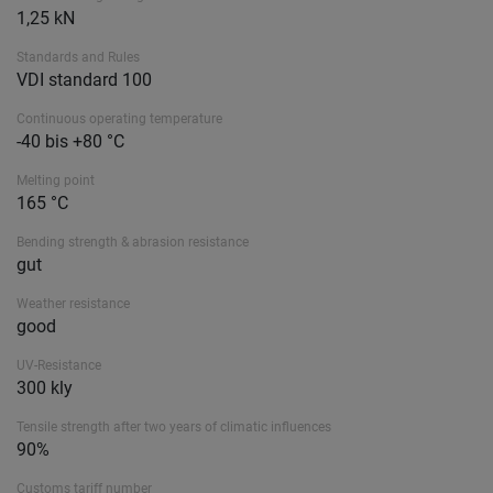
1,25 kN
Standards and Rules
VDI standard 100
Continuous operating temperature
-40 bis +80 °C
Melting point
165 °C
Bending strength & abrasion resistance
gut
Weather resistance
good
UV-Resistance
300 kly
Tensile strength after two years of climatic influences
90%
Customs tariff number