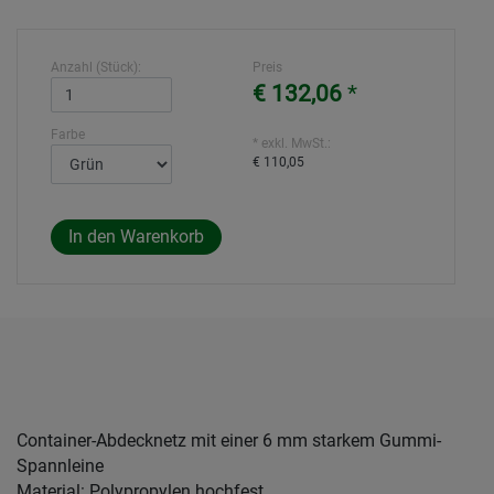
Anzahl (Stück):
Preis
€ 132,06
*
Farbe
* exkl. MwSt.:
€ 110,05
Container-Abdecknetz mit einer 6 mm starkem Gummi-
Spannleine
Material: Polypropylen hochfest