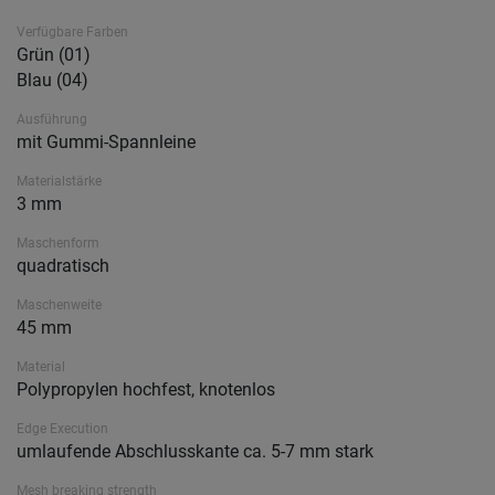
Verfügbare Farben
Grün (01)
Blau (04)
Ausführung
mit Gummi-Spannleine
Materialstärke
3 mm
Maschenform
quadratisch
Maschenweite
45 mm
Material
Polypropylen hochfest, knotenlos
Edge Execution
umlaufende Abschlusskante ca. 5-7 mm stark
Mesh breaking strength