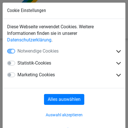
Cookie Einstellungen
0
Diese Webseite verwendet Cookies. Weitere
Informationen finden sie in unserer
Datenschutzerklärung
.
Notwendige Cookies
Industrienetze
Abdecknetze und -planen
Abdecknetze
Statistik-Cookies
Abdecknetz aus PP, ca. 3 mm
Marketing Cookies
stark, Maschenweite 45 mm
(DEKRA)
Alles auswählen
Auswahl akzeptieren